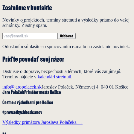
17.00 · MČ Západ, Átrium klub, Zuzkin park 4
Zostaňme v kontakte
Novinky o projektoch, termíny stretnutí a výsledky priamo do vašej
schránky. Žiadny spam.
Odoberať
Odoslaním súhlasíte so spracovaním e-mailu na zasielanie noviniek.
Príďte povedať svoj názor
Diskusie o doprave, bezpečnosti a témach, ktoré vás zaujímajú.
Termíny nájdete v
kalendári stretnutí
.
info@jaropolacek.sk
Jaroslav Polaček, Němcovej 4, 040 01 Košice
Jaro Polaček
Primátor mesta Košice
Čestne s výsledkami
pre Košice
#prevsetkychkosicanov
Výsledky primátora Jaroslava Polačeka →