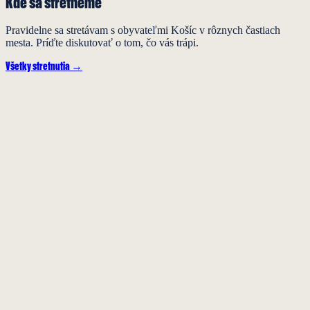
Kde sa stretneme
Pravidelne sa stretávam s obyvateľmi Košíc v rôznych častiach
mesta. Príďte diskutovať o tom, čo vás trápi.
Všetky stretnutia →
6
AUG
Diskusia
Na kus reči…o mestských častiach pre Juh, Jazero
17.00 · Kultúrne centrum Južan
7
AUG
Stretnutie
PLAYKO
16.00 · Mestský park
7
AUG
Diskusia
Na kus reči…o mestských častiach pre Západ, KVP