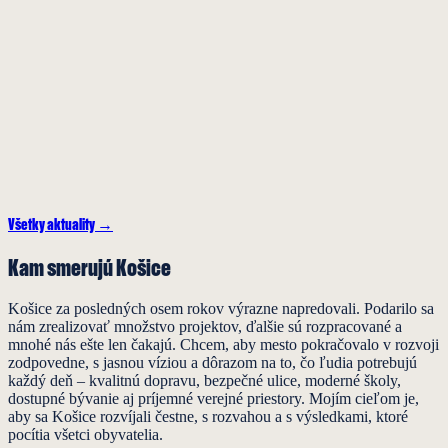
kandidáti na starostov mestských častí a poslancov mestského
zastupiteľstva slávnostne podpísali…
Čítať viac →
Aktuality
27. júl 2026
Športoviská v Košiciach sú slovenskou špičkou
Makáme na tom už sedem rokov a výsledky hovoria samé za seba.
Nielen novučičká plaváreň, futbalová aréna, tenisové centrum či
multifunkčná hala. Desiatky…
Všetky aktuality →
Čítať viac →
Kam smerujú
Košice
Košice za posledných osem rokov výrazne napredovali. Podarilo sa
nám zrealizovať množstvo projektov, ďalšie sú rozpracované a
mnohé nás ešte len čakajú. Chcem, aby mesto pokračovalo v rozvoji
zodpovedne, s jasnou víziou a dôrazom na to, čo ľudia potrebujú
každý deň – kvalitnú dopravu, bezpečné ulice, moderné školy,
dostupné bývanie aj príjemné verejné priestory. Mojím cieľom je,
aby sa Košice rozvíjali čestne, s rozvahou a s výsledkami, ktoré
pocítia všetci obyvatelia.