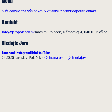
Menu
Výsledky
Mapa výsledkov
Aktuality
Priority
Podpora
Kontakt
Kontakt
info@jaropolacek.sk
Jaroslav Polaček, Němcovej 4, 040 01 Košice
Sledujte Jara
Facebook
Instagram
TikTok
YouTube
© 2026 Jaroslav Polaček ·
Ochrana osobných údajov