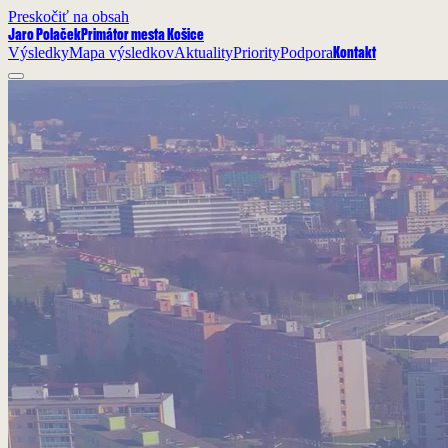
Preskočiť na obsah
Jaro Polaček
Primátor mesta Košice
Výsledky
Mapa výsledkov
Aktuality
Priority
Podpora
Kontakt