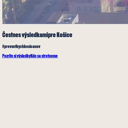
Čestne
s výsledkami
pre Košice
#prevsetkychkosicanov
Pozrite si výsledky
Kde sa stretneme
317 835 127 €